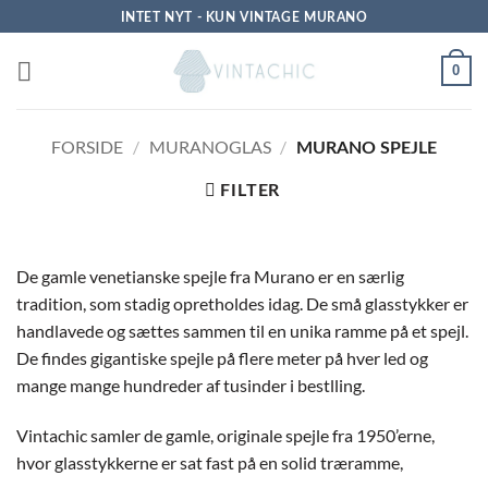
Fortsæt
INTET NYT - KUN VINTAGE MURANO
til
indhold
0
FORSIDE
/
MURANOGLAS
/
MURANO SPEJLE
FILTER
De gamle venetianske spejle fra Murano er en særlig
tradition, som stadig opretholdes idag. De små glasstykker er
handlavede og sættes sammen til en unika ramme på et spejl.
De findes gigantiske spejle på flere meter på hver led og
mange mange hundreder af tusinder i bestlling.
Vintachic samler de gamle, originale spejle fra 1950’erne,
hvor glasstykkerne er sat fast på en solid træramme,