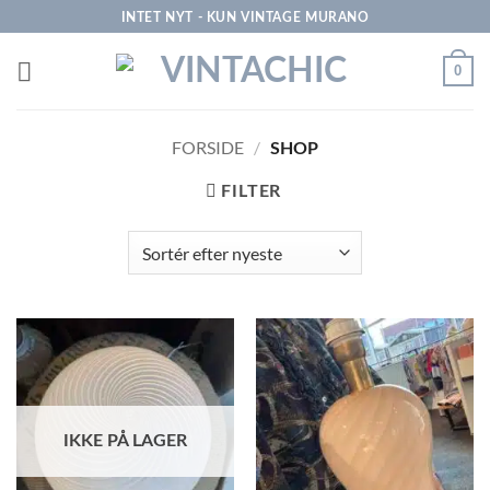
Fortsæt
INTET NYT - KUN VINTAGE MURANO
til
indhold
0
FORSIDE
/
SHOP
FILTER
IKKE PÅ LAGER