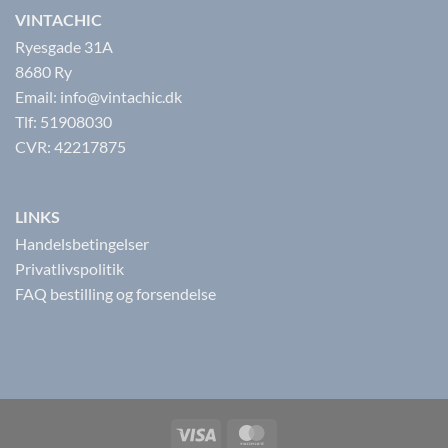
VINTACHIC
Ryesgade 31A
8680 Ry
Email: info@vintachic.dk
Tlf: 51908030
CVR: 42217875
LINKS
Handelsbetingelser
Privatlivspolitik
FAQ bestilling og forsendelse
Visa
MasterCard