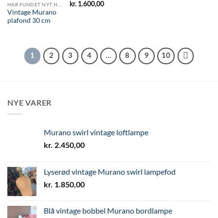
kr.
1.600,00
HAR FUNDET NYT HJEM
Vintage Murano
plafond 30 cm
1
2
3
4
…
8
9
10
NYE VARER
Murano swirl vintage loftlampe
kr.
2.450,00
Lyserød vintage Murano swirl lampefod
kr.
1.850,00
Blå vintage bobbel Murano bordlampe