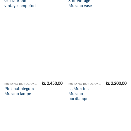
Gul Murano
Stor vintage
vintage lampefod
Murano vase
kr.
2.450,00
kr.
2.200,00
MURANO BORDLAMPER
MURANO BORDLAMPER
Pink bubblegum
La Murrina
Murano lampe
Murano
bordlampe