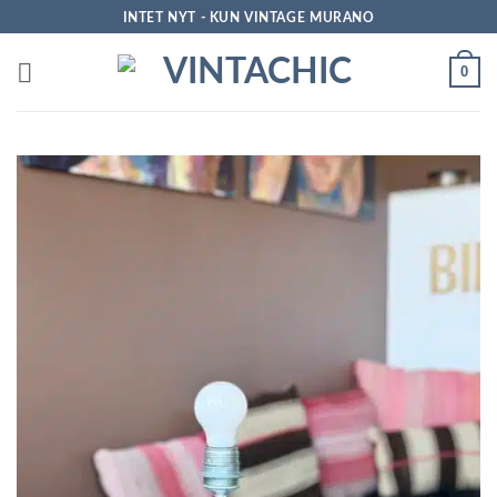
Fortsæt
INTET NYT - KUN VINTAGE MURANO
til
indhold
0