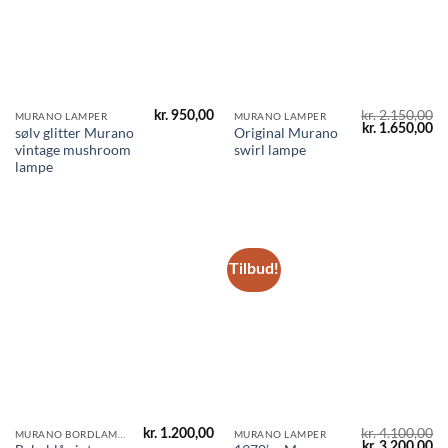
kr.
2.150,00
kr.
950,00
MURANO LAMPER
MURANO LAMPER
Den
D
kr.
1.650,00
sølv glitter Murano
Original Murano
oprindelige
ak
vintage mushroom
swirl lampe
pris
pr
var:
er
lampe
kr. 2.150,00.
kr
Tilbud!
kr.
4.100,00
kr.
1.200,00
MURANO BORDLAMPER
MURANO LAMPER
Den
D
kr.
3.200,00