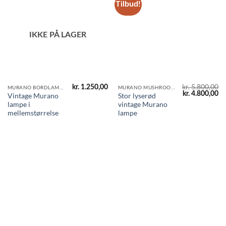
Tilbud!
IKKE PÅ LAGER
kr.
5.800,00
kr.
1.250,00
MURANO BORDLAMPER
MURANO MUSHROOMS
Den
D
kr.
4.800,00
Vintage Murano
Stor lyserød
oprindelige
ak
lampe i
vintage Murano
pris
pr
var:
er
mellemstørrelse
lampe
kr. 5.800,00.
kr