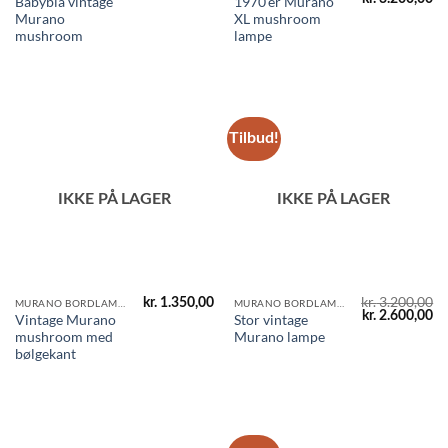
Babyblå vintage
1970’er Murano
oprindelige
ak
Murano
XL mushroom
pris
pr
var:
er
mushroom
lampe
kr. 4.100,00.
kr
Tilbud!
IKKE PÅ LAGER
IKKE PÅ LAGER
kr.
3.200,00
kr.
1.350,00
MURANO BORDLAMPER
MURANO BORDLAMPER
Den
D
kr.
2.600,00
Vintage Murano
Stor vintage
oprindelige
ak
mushroom med
Murano lampe
pris
pr
var:
er
bølgekant
kr. 3.200,00.
kr