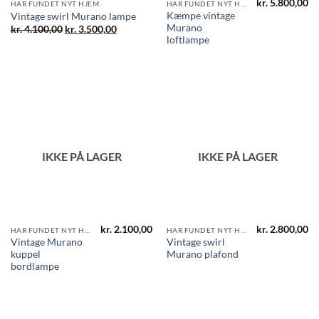
kr.
5.800,00
HAR FUNDET NYT HJEM
HAR FUNDET NYT HJEM
Kæmpe vintage
Vintage swirl Murano lampe
Murano
Den
Den
kr.
4.100,00
kr.
3.500,00
oprindelige
aktuelle
loftlampe
pris
pris
var:
er:
kr. 4.100,00.
kr. 3.500,00.
IKKE PÅ LAGER
IKKE PÅ LAGER
kr.
2.100,00
kr.
2.800,00
HAR FUNDET NYT HJEM
HAR FUNDET NYT HJEM
Vintage Murano
Vintage swirl
kuppel
Murano plafond
bordlampe