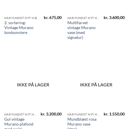
kr.
675,00
kr.
3.600,00
HAR FUNDET NYT HJEM
HAR FUNDET NYT HJEM
2. sortering:
Multifarvet
Vintage Murano
vintage Murano
bonbonniere
vase (med
signatur)
IKKE PÅ LAGER
IKKE PÅ LAGER
kr.
3.200,00
kr.
1.550,00
HAR FUNDET NYT HJEM
HAR FUNDET NYT HJEM
Gul vintage
Mundblæst rosa
Murano plafond
Murano vase
med swirl
(stor)