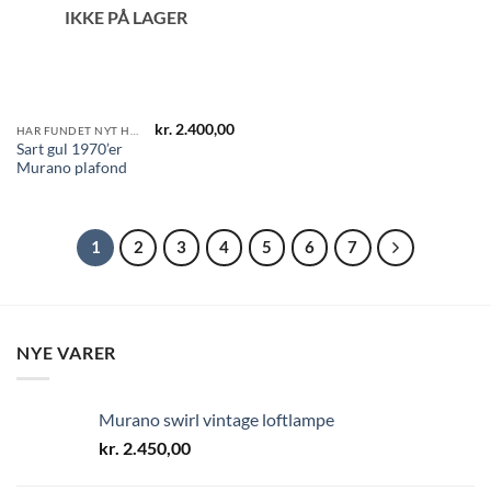
IKKE PÅ LAGER
kr.
2.400,00
HAR FUNDET NYT HJEM
Sart gul 1970’er
Murano plafond
1
2
3
4
5
6
7
NYE VARER
Murano swirl vintage loftlampe
kr.
2.450,00