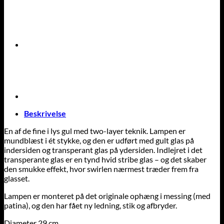
Beskrivelse
En af de fine i lys gul med two-layer teknik. Lampen er
mundblæst i ét stykke, og den er udført med gult glas på
indersiden og transperant glas på ydersiden. Indlejret i det
transperante glas er en tynd hvid stribe glas – og det skaber
den smukke effekt, hvor swirlen nærmest træder frem fra
glasset.
Lampen er monteret på det originale ophæng i messing (med
patina), og den har fået ny ledning, stik og afbryder.
Diameter 29 cm.