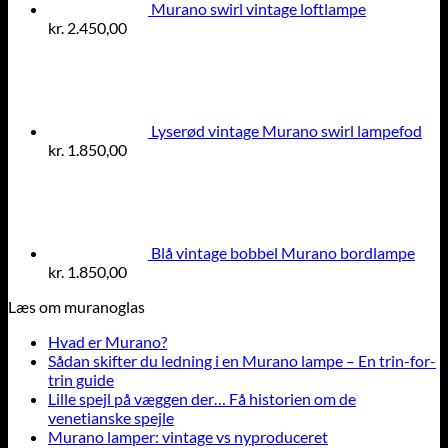
Murano swirl vintage loftlampe
kr.
2.450,00
Lyserød vintage Murano swirl lampefod
kr.
1.850,00
Blå vintage bobbel Murano bordlampe
kr.
1.850,00
Læs om muranoglas
Hvad er Murano?
Sådan skifter du ledning i en Murano lampe – En trin-for-
trin guide
Lille spejl på væggen der… Få historien om de
venetianske spejle
Murano lamper: vintage vs nyproduceret