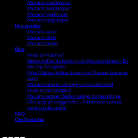
Murano mushrooms
Murano bordlamper
Murano lysekroner
Murano væglamper
Muranoglas
Murano vaser
Murano skåle
Murano spejle
Blog
Hvad er Murano?
Sådan skifter du ledning i en Murano lampe – En
trin-for-trin guide
Fake? Sådan tjekker du om din Murano lampe er
ægte
Murano lamper: vintage vs nyproduceret
Hvad er muranoglas?
Murano lamper: Sådan vælger du den rigtige
Lille spejl på væggen der… Få historien om de
venetianske spejle
FAQ
Om Vintachic