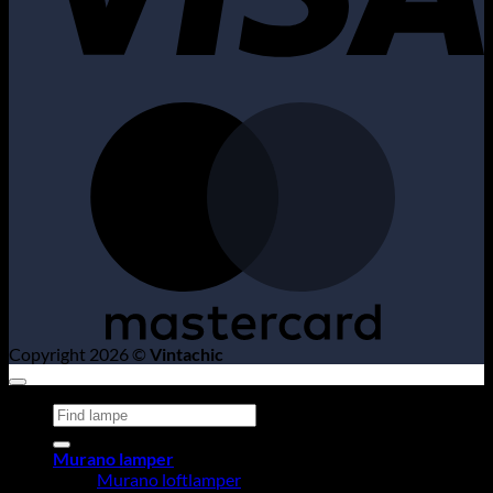
M
Copyright 2026 ©
Vintachic
Søg
efter:
Murano lamper
Murano loftlamper