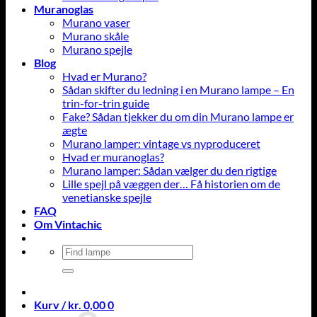
Muranoglas
Murano vaser
Murano skåle
Murano spejle
Blog
Hvad er Murano?
Sådan skifter du ledning i en Murano lampe – En
trin-for-trin guide
Fake? Sådan tjekker du om din Murano lampe er
ægte
Murano lamper: vintage vs nyproduceret
Hvad er muranoglas?
Murano lamper: Sådan vælger du den rigtige
Lille spejl på væggen der… Få historien om de
venetianske spejle
FAQ
Om Vintachic
Søg
efter:
Kurv /
kr.
0,00
0