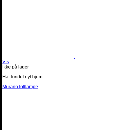
Vis
Ikke på lager
Har fundet nyt hjem
Murano loftlampe