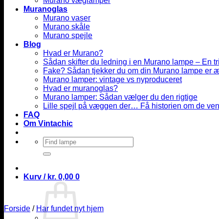
Murano væglamper
Muranoglas
Murano vaser
Murano skåle
Murano spejle
Blog
Hvad er Murano?
Sådan skifter du ledning i en Murano lampe – En tri
Fake? Sådan tjekker du om din Murano lampe er 
Murano lamper: vintage vs nyproduceret
Hvad er muranoglas?
Murano lamper: Sådan vælger du den rigtige
Lille spejl på væggen der… Få historien om de ven
FAQ
Om Vintachic
Søg
efter:
Kurv /
kr.
0,00
0
Forside
/
Har fundet nyt hjem