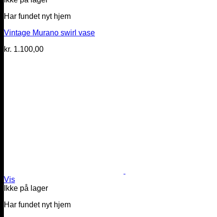
Har fundet nyt hjem
Vintage Murano swirl vase
kr.
1.100,00
Vis
Ikke på lager
Har fundet nyt hjem