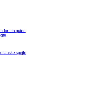
n-for-trin guide
ægte
etianske spejle