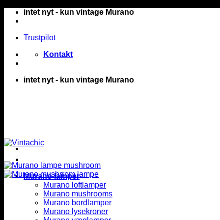
Fortsæt
intet nyt - kun vintage Murano
til
indhold
Trustpilot
Kontakt
intet nyt - kun vintage Murano
Murano lamper
Murano loftlamper
Murano mushrooms
Murano bordlamper
Murano lysekroner