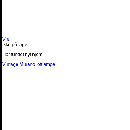
Vis
Ikke på lager
Har fundet nyt hjem
Vintage Murano loftlampe