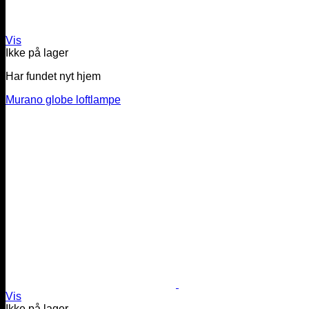
Vis
Ikke på lager
Har fundet nyt hjem
Murano globe loftlampe
Vis
Ikke på lager