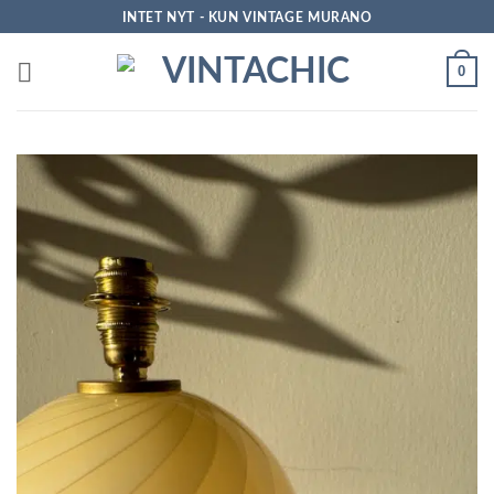
Fortsæt
INTET NYT - KUN VINTAGE MURANO
til
indhold
0