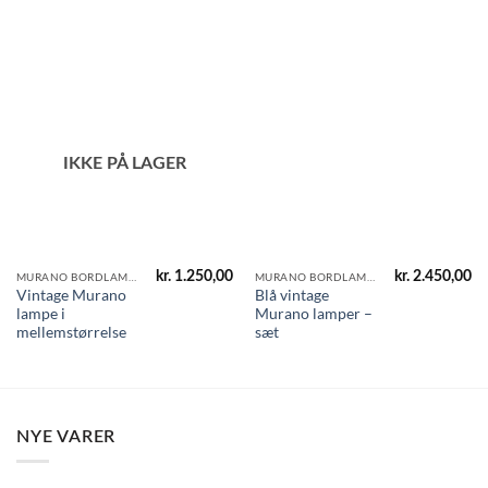
oprindelige
aktuelle
pris
pris
var:
er:
kr. 2.150,00.
kr. 1.650,00
IKKE PÅ LAGER
kr.
1.250,00
kr.
2.450,00
MURANO BORDLAMPER
MURANO BORDLAMPER
Vintage Murano
Blå vintage
lampe i
Murano lamper –
mellemstørrelse
sæt
NYE VARER