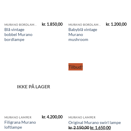
kr.
1.850,00
kr.
1.200,00
MURANO BORDLAMPER
MURANO BORDLAMPER
Blå vintage
Babyblå vintage
bobbel Murano
Murano
bordlampe
mushroom
Tilbud!
IKKE PÅ LAGER
kr.
4.200,00
MURANO LAMPER
MURANO LAMPER
Filigrana Murano
Original Murano swirl lampe
loftlampe
Den
Den
kr.
2.150,00
kr.
1.650,00