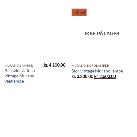
Tilbud!
IKKE PÅ LAGER
kr.
4.100,00
MURANO LAMPER
MURANO BORDLAMPER
Barovier & Toso
Stor vintage Murano lampe
vintage Murano
Den
Den
kr.
3.200,00
kr.
2.600,00
oprindelige
aktuelle
væglampe
pris
pris
var:
er:
kr. 3.200,00.
kr. 2.600,00