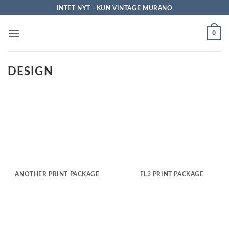
Fortsæt
INTET NYT - KUN VINTAGE MURANO
til
indhold
0
DESIGN
ANOTHER PRINT PACKAGE
FL3 PRINT PACKAGE