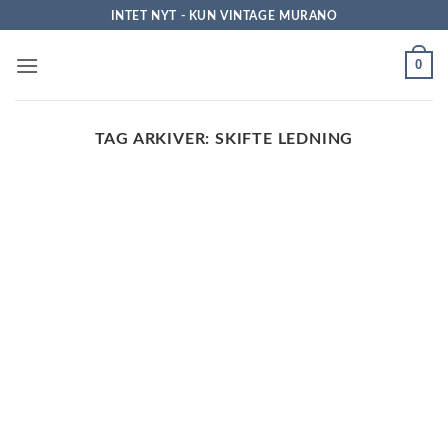
Fortsæt
INTET NYT - KUN VINTAGE MURANO
til
indhold
0
TAG ARKIVER:
SKIFTE LEDNING