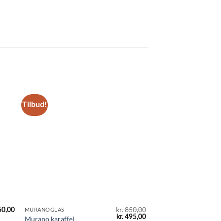
Tilbud!
kr.
850,00
50,00
MURANOGLAS
Den
Den
kr.
495,00
Murano karaffel