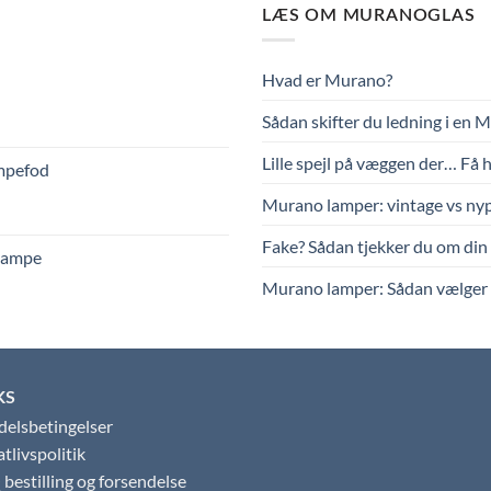
LÆS OM MURANOGLAS
Hvad er Murano?
Sådan skifter du ledning i en 
Lille spejl på væggen der… Få 
ampefod
Murano lamper: vintage vs ny
Fake? Sådan tjekker du om di
dlampe
Murano lamper: Sådan vælger 
KS
elsbetingelser
atlivspolitik
bestilling og forsendelse