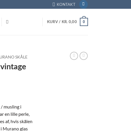
KONTAKT
0
KURV /
KR.
0,00
URANO SKÅLE
 vintage
/ musling i
 en lille perle,
ges af, hvis skålen
r i Murano glas