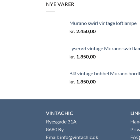
NYE VARER
Murano swirl vintage loftlampe
kr.
2.450,00
Lyserød vintage Murano swirl l
kr.
1.850,00
Blå vintage bobbel Murano bor
kr.
1.850,00
VINTACHIC
LIN
Ryesgade 31A
Hand
8680 Ry
Priv
Email: info@vintachic.dk
FAQ 