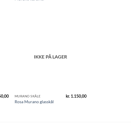
oprindelige
aktuelle
pris
pris
var:
er:
kr. 850,00.
kr. 495,00.
IKKE PÅ LAGER
50,00
kr.
1.150,00
MURANO SKÅLE
Rosa Murano glasskål