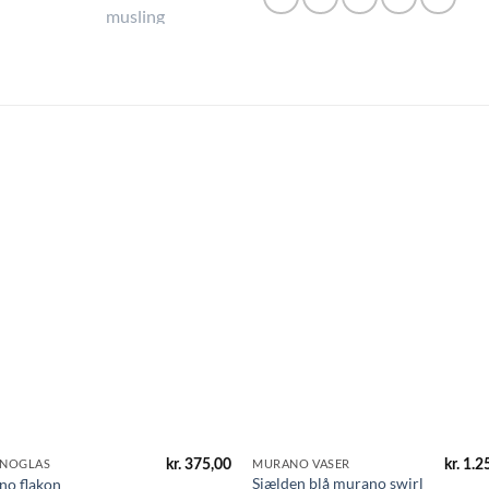
kr.
375,00
kr.
1.2
NOGLAS
MURANO VASER
Sjælden blå murano swirl
no flakon