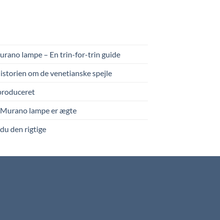
Murano lampe – En trin-for-trin guide
historien om de venetianske spejle
produceret
n Murano lampe er ægte
du den rigtige