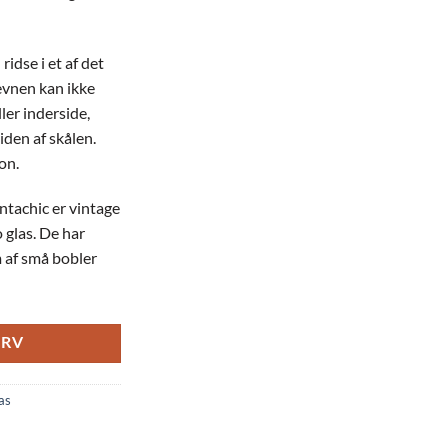
ridse i et af det
revnen kan ikke
er inderside,
den af skålen.
on.
ntachic er vintage
glas. De har
 af små bobler
URV
as