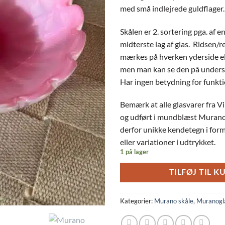
med små indlejrede guldflager.
Skålen er 2. sortering pga. af en 
midterste lag af glas. Ridsen/
mærkes på hverken yderside ell
men man kan se den på undersi
Har ingen betydning for funkti
Bemærk at alle glasvarer fra Vi
og udført i mundblæst Murano 
derfor unikke kendetegn i form
eller variationer i udtrykket.
1 på lager
TILFØJ TIL K
Kategorier:
Murano skåle
,
Muranogl