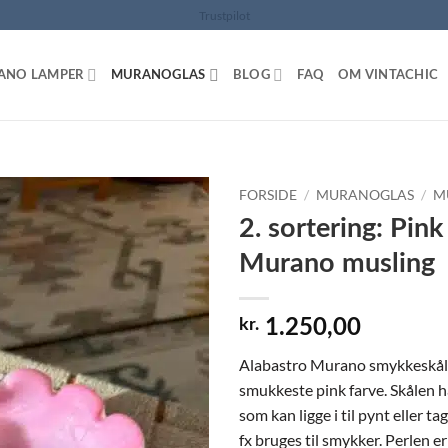
Trustpilot
ANO LAMPER
MURANOGLAS
BLOG
FAQ
OM VINTACHIC
FORSIDE
/
MURANOGLAS
/
M
2. sortering: Pink
Murano musling
kr.
1.250,00
Alabastro Murano smykkeskål 
smukkeste pink farve. Skålen har
som kan ligge i til pynt eller ta
fx bruges til smykker. Perlen e