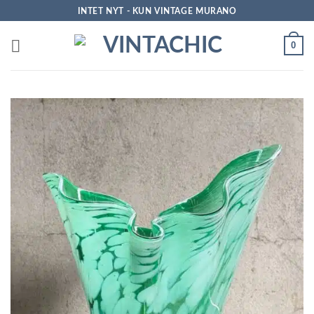
Fortsæt
INTET NYT - KUN VINTAGE MURANO
til
indhold
0