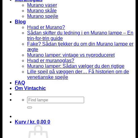
Murano vaser
Murano skåle
Murano spejle
Blog
Hvad er Murano?
Sådan skifter du ledning i en Murano lampe – En
trin-for-trin guide
Fake? Sådan tjekker du om din Murano lampe er
ægte
Murano lamper: vintage vs nyproduceret
Hvad er muranoglas?
Murano lamper: Sådan vælger du den rigtige
Lille spejl på væggen der… Få historien om de
venetianske spejle
FAQ
Om Vintachic
Søg
efter:
Kurv /
kr.
0,00
0