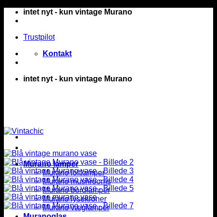
Fortsæt
intet nyt - kun vintage Murano
til
indhold
Trustpilot
Kontakt
intet nyt - kun vintage Murano
Murano lamper
Murano loftlamper
Murano mushrooms
Murano bordlamper
Murano lysekroner
Murano væglamper
Muranoglas