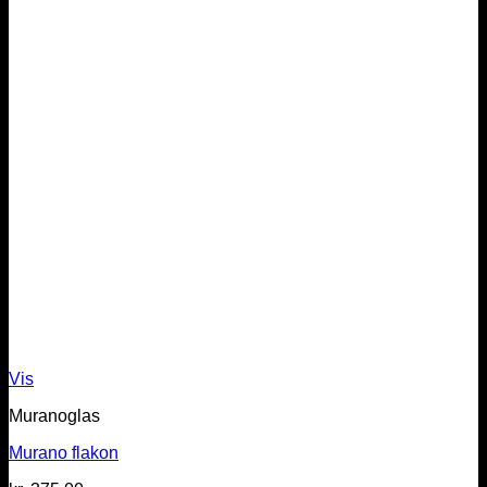
Vis
Muranoglas
Murano flakon