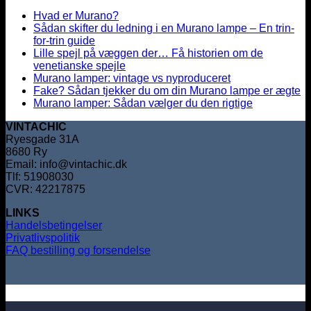
Hvad er Murano?
Sådan skifter du ledning i en Murano lampe – En trin-
for-trin guide
Lille spejl på væggen der… Få historien om de
venetianske spejle
Murano lamper: vintage vs nyproduceret
Fake? Sådan tjekker du om din Murano lampe er ægte
Murano lamper: Sådan vælger du den rigtige
VINTACHIC
Ryesgade 31A
8680 Ry
Email: info@vintachic.dk
Tlf: 51908030
CVR: 42217875
LINKS
Handelsbetingelser
Privatlivspolitik
FAQ bestilling og forsendelse
V