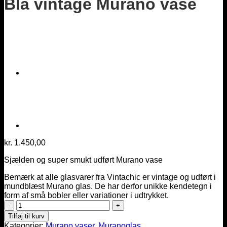
Blå vintage Murano vase
kr.
1.450,00
Sjælden og super smukt udført Murano vase
Bemærk at alle glasvarer fra Vintachic er vintage og udført i
mundblæst Murano glas. De har derfor unikke kendetegn i
form af små bobler eller variationer i udtrykket.
Blå
vintage
Tilføj til kurv
Murano
Kategorier:
Murano vaser
,
Muranoglas