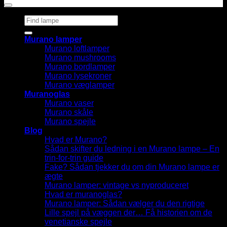
Søg
efter:
Murano lamper
Murano loftlamper
Murano mushrooms
Murano bordlamper
Murano lysekroner
Murano væglamper
Muranoglas
Murano vaser
Murano skåle
Murano spejle
Blog
Hvad er Murano?
Sådan skifter du ledning i en Murano lampe – En
trin-for-trin guide
Fake? Sådan tjekker du om din Murano lampe er
ægte
Murano lamper: vintage vs nyproduceret
Hvad er muranoglas?
Murano lamper: Sådan vælger du den rigtige
Lille spejl på væggen der… Få historien om de
venetianske spejle