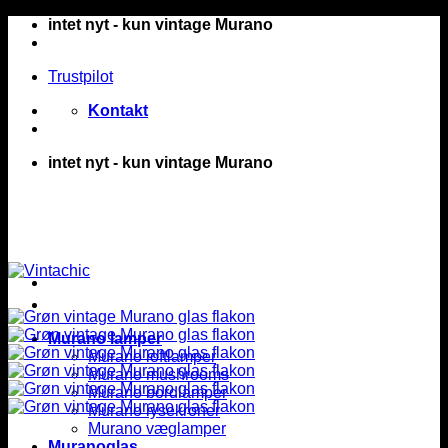
Fortsæt
intet nyt - kun vintage Murano
til
indhold
Trustpilot
Kontakt
intet nyt - kun vintage Murano
Murano lamper
Murano loftlamper
Murano mushrooms
Murano bordlamper
Murano lysekroner
Murano væglamper
Muranoglas