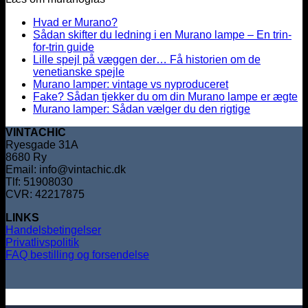
Hvad er Murano?
Sådan skifter du ledning i en Murano lampe – En trin-
for-trin guide
Lille spejl på væggen der… Få historien om de
venetianske spejle
Murano lamper: vintage vs nyproduceret
Fake? Sådan tjekker du om din Murano lampe er ægte
Murano lamper: Sådan vælger du den rigtige
VINTACHIC
Ryesgade 31A
8680 Ry
Email: info@vintachic.dk
Tlf: 51908030
CVR: 42217875
LINKS
Handelsbetingelser
Privatlivspolitik
FAQ bestilling og forsendelse