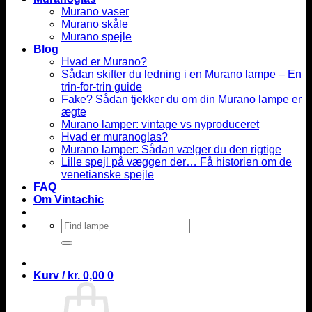
Murano vaser
Murano skåle
Murano spejle
Blog
Hvad er Murano?
Sådan skifter du ledning i en Murano lampe – En
trin-for-trin guide
Fake? Sådan tjekker du om din Murano lampe er
ægte
Murano lamper: vintage vs nyproduceret
Hvad er muranoglas?
Murano lamper: Sådan vælger du den rigtige
Lille spejl på væggen der… Få historien om de
venetianske spejle
FAQ
Om Vintachic
Søg
efter:
Kurv /
kr.
0,00
0