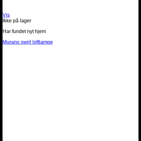
Vis
Ikke på lager
Har fundet nyt hjem
Murano swirl loftlampe