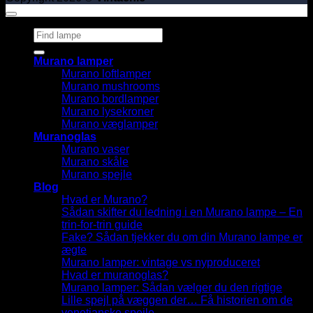
Søg
efter:
Murano lamper
Murano loftlamper
Murano mushrooms
Murano bordlamper
Murano lysekroner
Murano væglamper
Muranoglas
Murano vaser
Murano skåle
Murano spejle
Blog
Hvad er Murano?
Sådan skifter du ledning i en Murano lampe – En
trin-for-trin guide
Fake? Sådan tjekker du om din Murano lampe er
ægte
Murano lamper: vintage vs nyproduceret
Hvad er muranoglas?
Murano lamper: Sådan vælger du den rigtige
Lille spejl på væggen der… Få historien om de
venetianske spejle