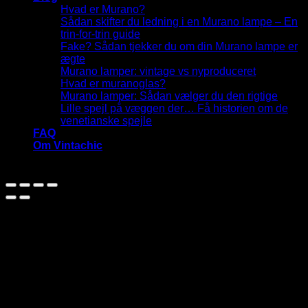
Hvad er Murano?
Sådan skifter du ledning i en Murano lampe – En
trin-for-trin guide
Fake? Sådan tjekker du om din Murano lampe er
ægte
Murano lamper: vintage vs nyproduceret
Hvad er muranoglas?
Murano lamper: Sådan vælger du den rigtige
Lille spejl på væggen der… Få historien om de
venetianske spejle
FAQ
Om Vintachic