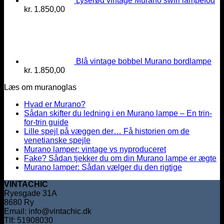
Lyserød vintage Murano swirl lampefod
kr.
1.850,00
Blå vintage bobbel Murano bordlampe
kr.
1.850,00
Læs om muranoglas
Hvad er Murano?
Sådan skifter du ledning i en Murano lampe – En trin-
for-trin guide
Lille spejl på væggen der… Få historien om de
venetianske spejle
Murano lamper: vintage vs nyproduceret
Fake? Sådan tjekker du om din Murano lampe er ægte
Murano lamper: Sådan vælger du den rigtige
VINTACHIC
Ryesgade 31A
8680 Ry
Email: info@vintachic.dk
Tlf: 51908030