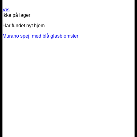
Vis
Ikke på lager
Har fundet nyt hjem
Murano spejl med blå glasblomster