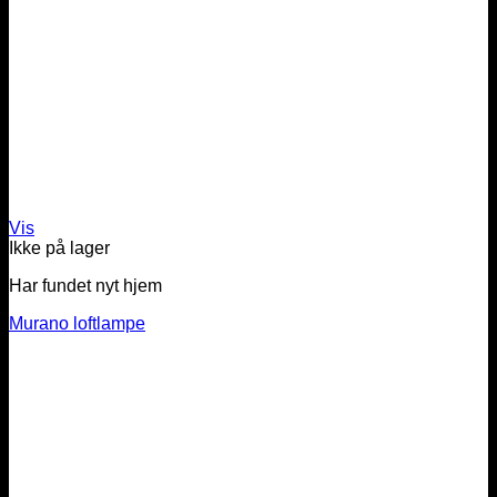
Vis
Ikke på lager
Har fundet nyt hjem
Murano loftlampe