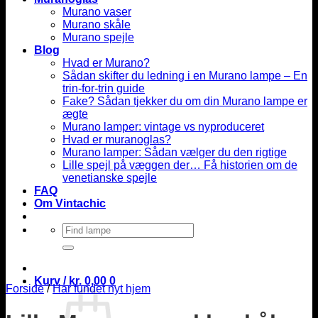
Murano vaser
Murano skåle
Murano spejle
Blog
Hvad er Murano?
Sådan skifter du ledning i en Murano lampe – En
trin-for-trin guide
Fake? Sådan tjekker du om din Murano lampe er
ægte
Murano lamper: vintage vs nyproduceret
Hvad er muranoglas?
Murano lamper: Sådan vælger du den rigtige
Lille spejl på væggen der… Få historien om de
venetianske spejle
FAQ
Om Vintachic
Søg
efter:
Kurv /
kr.
0,00
0
Forside
/
Har fundet nyt hjem