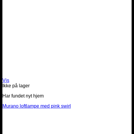
Vis
Ikke på lager
Har fundet nyt hjem
Murano loftlampe med pink swirl