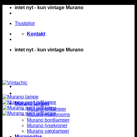
Fortsæt
intet nyt - kun vintage Murano
til
indhold
Trustpilot
Kontakt
intet nyt - kun vintage Murano
Murano lamper
Murano loftlamper
Murano mushrooms
Murano bordlamper
Murano lysekroner
Murano væglamper
Muranoglas