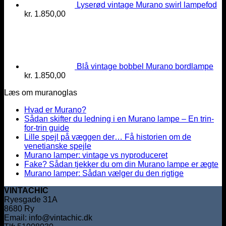
Lyserød vintage Murano swirl lampefod
kr.
1.850,00
Blå vintage bobbel Murano bordlampe
kr.
1.850,00
Læs om muranoglas
Hvad er Murano?
Sådan skifter du ledning i en Murano lampe – En trin-
for-trin guide
Lille spejl på væggen der… Få historien om de
venetianske spejle
Murano lamper: vintage vs nyproduceret
Fake? Sådan tjekker du om din Murano lampe er ægte
Murano lamper: Sådan vælger du den rigtige
VINTACHIC
Ryesgade 31A
8680 Ry
Email: info@vintachic.dk