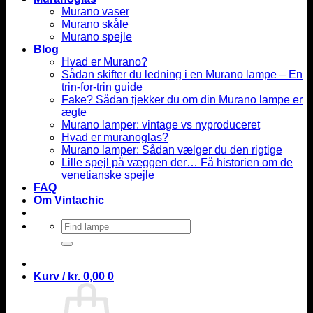
Murano vaser
Murano skåle
Murano spejle
Blog
Hvad er Murano?
Sådan skifter du ledning i en Murano lampe – En
trin-for-trin guide
Fake? Sådan tjekker du om din Murano lampe er
ægte
Murano lamper: vintage vs nyproduceret
Hvad er muranoglas?
Murano lamper: Sådan vælger du den rigtige
Lille spejl på væggen der… Få historien om de
venetianske spejle
FAQ
Om Vintachic
Søg
efter:
Kurv /
kr.
0,00
0