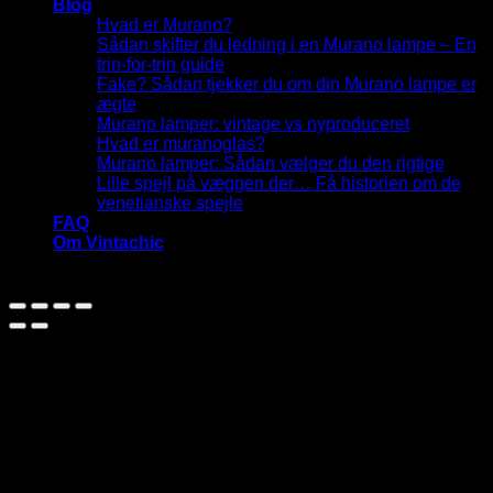
Blog
Hvad er Murano?
Sådan skifter du ledning i en Murano lampe – En
trin-for-trin guide
Fake? Sådan tjekker du om din Murano lampe er
ægte
Murano lamper: vintage vs nyproduceret
Hvad er muranoglas?
Murano lamper: Sådan vælger du den rigtige
Lille spejl på væggen der… Få historien om de
venetianske spejle
FAQ
Om Vintachic