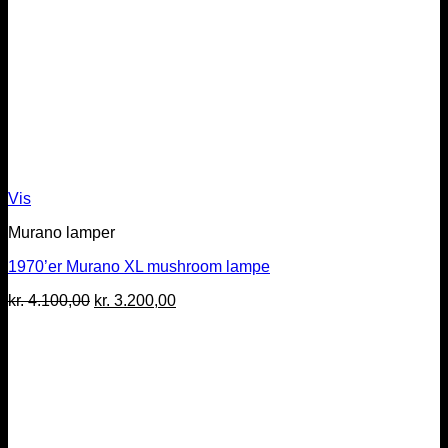
Vis
Murano lamper
1970’er Murano XL mushroom lampe
Den
Den
kr.
4.100,00
kr.
3.200,00
oprindelige
aktuelle
pris
pris
var:
er:
kr. 4.100,00.
kr. 3.200,00.