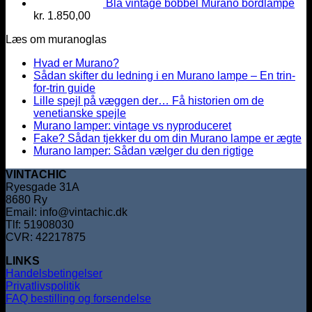
Blå vintage bobbel Murano bordlampe
kr.
1.850,00
Læs om muranoglas
Hvad er Murano?
Sådan skifter du ledning i en Murano lampe – En trin-
for-trin guide
Lille spejl på væggen der… Få historien om de
venetianske spejle
Murano lamper: vintage vs nyproduceret
Fake? Sådan tjekker du om din Murano lampe er ægte
Murano lamper: Sådan vælger du den rigtige
VINTACHIC
Ryesgade 31A
8680 Ry
Email: info@vintachic.dk
Tlf: 51908030
CVR: 42217875
LINKS
Handelsbetingelser
Privatlivspolitik
FAQ bestilling og forsendelse