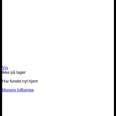
Vis
Ikke på lager
Har fundet nyt hjem
Murano loftlampe