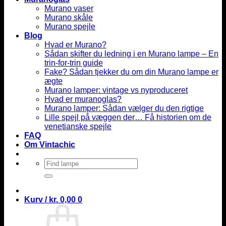
Murano vaser
Murano skåle
Murano spejle
Blog
Hvad er Murano?
Sådan skifter du ledning i en Murano lampe – En
trin-for-trin guide
Fake? Sådan tjekker du om din Murano lampe er
ægte
Murano lamper: vintage vs nyproduceret
Hvad er muranoglas?
Murano lamper: Sådan vælger du den rigtige
Lille spejl på væggen der… Få historien om de
venetianske spejle
FAQ
Om Vintachic
Søg
efter:
Kurv /
kr.
0,00
0