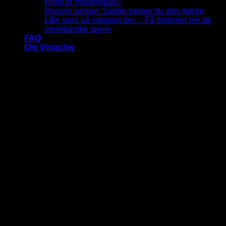
Hvad er muranoglas?
Murano lamper: Sådan vælger du den rigtige
Lille spejl på væggen der… Få historien om de
venetianske spejle
FAQ
Om Vintachic