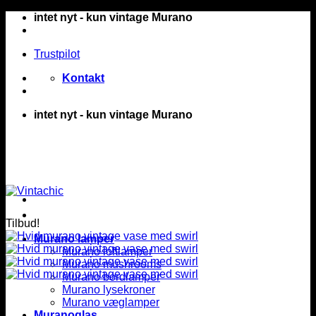
Fortsæt
intet nyt - kun vintage Murano
til
indhold
Trustpilot
Kontakt
intet nyt - kun vintage Murano
Tilbud!
Murano lamper
Murano loftlamper
Murano mushrooms
Murano bordlamper
Murano lysekroner
Murano væglamper
Muranoglas