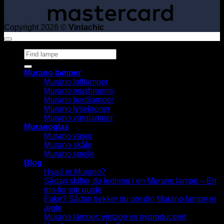
Copyright 2026 ©
Vintachic
Søg
efter:
Murano lamper
Murano loftlamper
Murano mushrooms
Murano bordlamper
Murano lysekroner
Murano væglamper
Muranoglas
Murano vaser
Murano skåle
Murano spejle
Blog
Hvad er Murano?
Sådan skifter du ledning i en Murano lampe – En
trin-for-trin guide
Fake? Sådan tjekker du om din Murano lampe er
ægte
Murano lamper: vintage vs nyproduceret