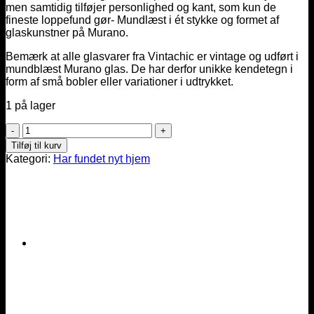
men samtidig tilføjer personlighed og kant, som kun de
kr. 1.650,00.
kr. 1.350,00.
fineste loppefund gør- Mundlæst i ét stykke og formet af
glaskunstner på Murano.
Bemærk at alle glasvarer fra Vintachic er vintage og udført i
mundblæst Murano glas. De har derfor unikke kendetegn i
form af små bobler eller variationer i udtrykket.
1 på lager
Høj
Murano
Tilføj til kurv
swirl
Kategori:
Har fundet nyt hjem
vase
antal