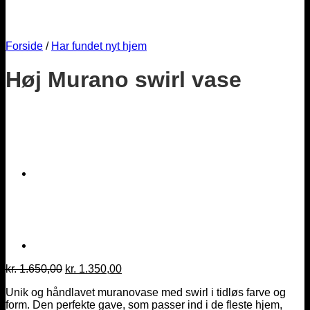
Forside
/
Har fundet nyt hjem
Høj Murano swirl vase
Den
Den
kr.
1.650,00
kr.
1.350,00
oprindelige
aktuelle
Unik og håndlavet muranovase med swirl i tidløs farve og
pris
pris
form. Den perfekte gave, som passer ind i de fleste hjem,
var:
er: