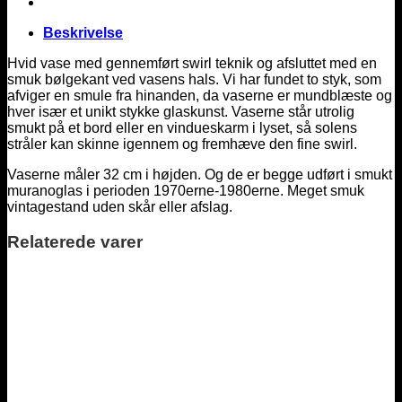
Beskrivelse
Hvid vase med gennemført swirl teknik og afsluttet med en
smuk bølgekant ved vasens hals. Vi har fundet to styk, som
afviger en smule fra hinanden, da vaserne er mundblæste og
hver især et unikt stykke glaskunst. Vaserne står utrolig
smukt på et bord eller en vindueskarm i lyset, så solens
stråler kan skinne igennem og fremhæve den fine swirl.
Vaserne måler 32 cm i højden. Og de er begge udført i smukt
muranoglas i perioden 1970erne-1980erne. Meget smuk
vintagestand uden skår eller afslag.
Relaterede varer