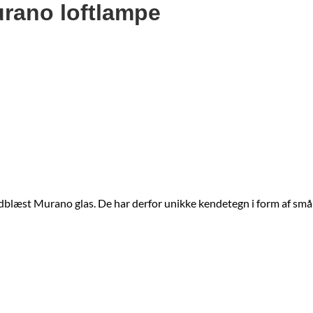
urano loftlampe
dblæst Murano glas. De har derfor unikke kendetegn i form af små b