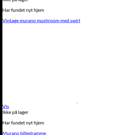
Har fundet nyt hjem
Vintage murano mushroom med swirl
Vis
Ikke på lager
Har fundet nyt hjem
Murano billedramme