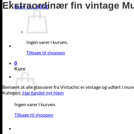
Ekstraordinær fin vintage M
Kurv /
kr.
0,00
0
Ingen varer i kurven.
Tilbage til shoppen
0
Kurv
Bemærk at alle glasvarer fra Vintachic er vintage og udført i mun
Kategori:
Har fundet nyt hjem
Ingen varer i kurven.
Tilbage til shoppen