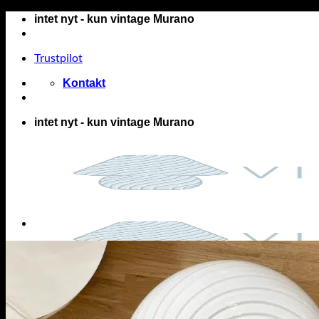
Fortsæt
intet nyt - kun vintage Murano
til
indhold
Trustpilot
Kontakt
intet nyt - kun vintage Murano
Murano lamper