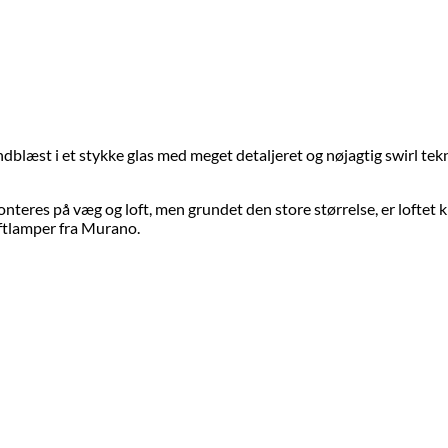
blæst i et stykke glas med meget detaljeret og nøjagtig swirl te
eres på væg og loft, men grundet den store størrelse, er loftet kl
loftlamper fra Murano.