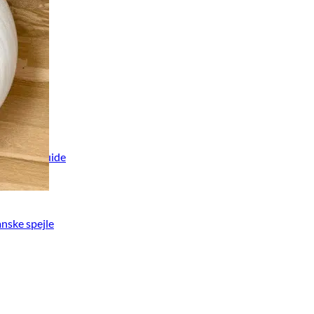
for-trin guide
e
anske spejle