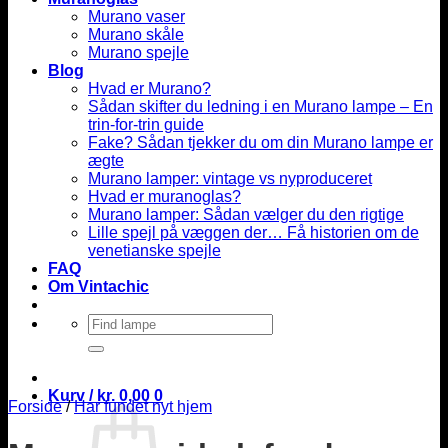
Murano vaser
Murano skåle
Murano spejle
Blog
Hvad er Murano?
Sådan skifter du ledning i en Murano lampe – En
trin-for-trin guide
Fake? Sådan tjekker du om din Murano lampe er
ægte
Murano lamper: vintage vs nyproduceret
Hvad er muranoglas?
Murano lamper: Sådan vælger du den rigtige
Lille spejl på væggen der… Få historien om de
venetianske spejle
FAQ
Om Vintachic
Søg
efter:
Kurv /
kr.
0,00
0
Forside
/
Har fundet nyt hjem