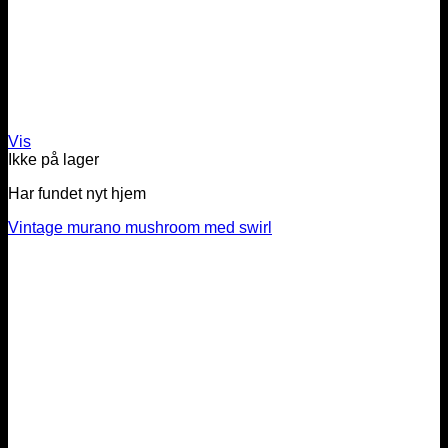
Vis
Ikke på lager
Har fundet nyt hjem
Vintage murano mushroom med swirl