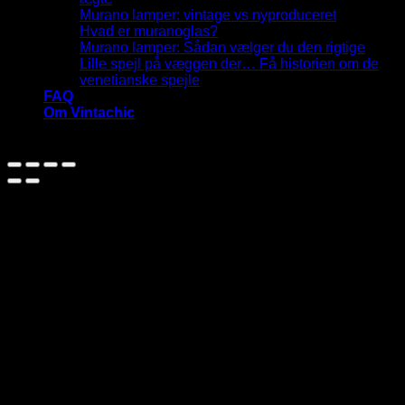
Murano lamper: vintage vs nyproduceret
Hvad er muranoglas?
Murano lamper: Sådan vælger du den rigtige
Lille spejl på væggen der… Få historien om de
venetianske spejle
FAQ
Om Vintachic