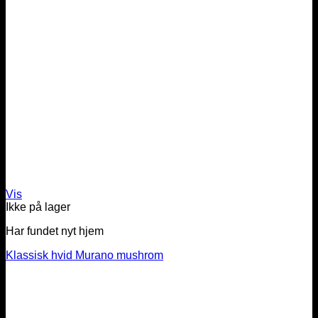
Vis
Ikke på lager
Har fundet nyt hjem
Klassisk hvid Murano mushrom