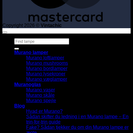
Copyright 2026 ©
Vintachic
Søg
efter:
Murano lamper
Murano loftlamper
Murano mushrooms
Murano bordlamper
Murano lysekroner
Murano væglamper
Muranoglas
Murano vaser
Murano skåle
Murano spejle
Blog
Hvad er Murano?
Sådan skifter du ledning i en Murano lampe – En
trin-for-trin guide
Fake? Sådan tjekker du om din Murano lampe er
ægte