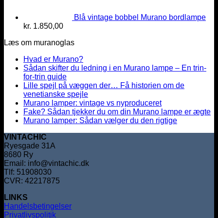
Blå vintage bobbel Murano bordlampe
kr.
1.850,00
Læs om muranoglas
Hvad er Murano?
Sådan skifter du ledning i en Murano lampe – En trin-
for-trin guide
Lille spejl på væggen der… Få historien om de
venetianske spejle
Murano lamper: vintage vs nyproduceret
Fake? Sådan tjekker du om din Murano lampe er ægte
Murano lamper: Sådan vælger du den rigtige
VINTACHIC
Ryesgade 31A
8680 Ry
Email: info@vintachic.dk
Tlf: 51908030
CVR: 42217875
LINKS
Handelsbetingelser
Privatlivspolitik