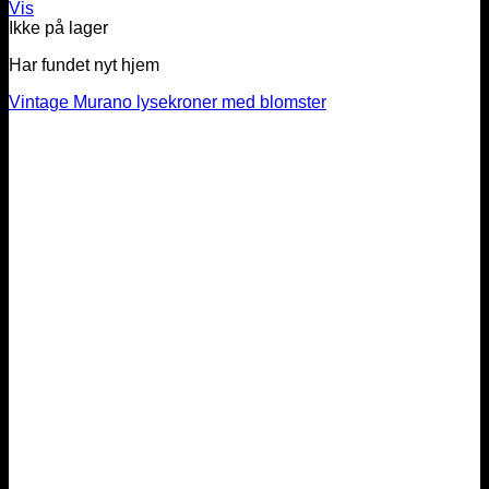
Vis
Ikke på lager
Har fundet nyt hjem
Vintage Murano lysekroner med blomster