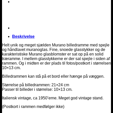
Beskrivelse
Helt unik og meget sjælden Murano billedramme med spejle
og håndlavet muranoglas. Fine, snoede glasstykker og de
karakteristiske Murano glasblomster er sat op på en solid
træramme. I mellem glasstykkerne er der sat spejle i siden af
rammen. Og i midten er der plads til fotos/postkort i størrelsen
10×13 cm.
Billedrammen kan stå på et bord eller hænge på væggen.
Størrelse på billedrammen: 21×24 cm
Passer til billeder i størrelse: 10×13 cm.
Italiensk vintage, ca 1950’erne. Meget god vintage stand.
(Postkort i rammen medfølger ikke)