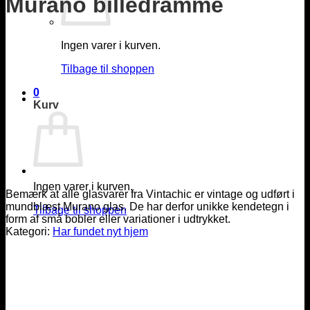
Murano billedramme
Ingen varer i kurven.
Tilbage til shoppen
0
Kurv
Ingen varer i kurven.
Bemærk at alle glasvarer fra Vintachic er vintage og udført i
mundblæst Murano glas. De har derfor unikke kendetegn i
Tilbage til shoppen
form af små bobler eller variationer i udtrykket.
Kategori:
Har fundet nyt hjem