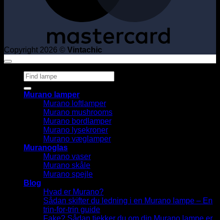
Copyright 2026 ©
Vintachic
Søg
efter:
Murano lamper
Murano loftlamper
Murano mushrooms
Murano bordlamper
Murano lysekroner
Murano væglamper
Muranoglas
Murano vaser
Murano skåle
Murano spejle
Blog
Hvad er Murano?
Sådan skifter du ledning i en Murano lampe – En
trin-for-trin guide
Fake? Sådan tjekker du om din Murano lampe er