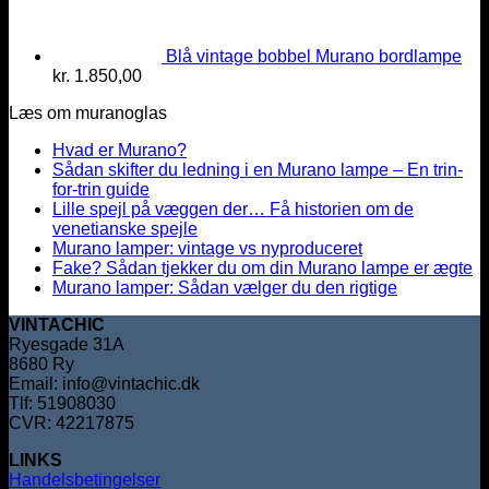
Blå vintage bobbel Murano bordlampe
kr.
1.850,00
Læs om muranoglas
Hvad er Murano?
Sådan skifter du ledning i en Murano lampe – En trin-
for-trin guide
Lille spejl på væggen der… Få historien om de
venetianske spejle
Murano lamper: vintage vs nyproduceret
Fake? Sådan tjekker du om din Murano lampe er ægte
Murano lamper: Sådan vælger du den rigtige
VINTACHIC
Ryesgade 31A
8680 Ry
Email: info@vintachic.dk
Tlf: 51908030
CVR: 42217875
LINKS
Handelsbetingelser