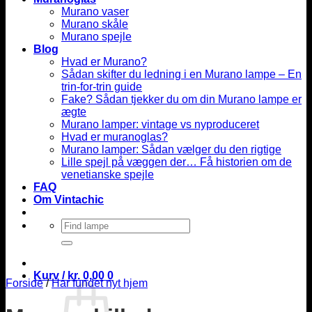
Murano vaser
Murano skåle
Murano spejle
Blog
Hvad er Murano?
Sådan skifter du ledning i en Murano lampe – En
trin-for-trin guide
Fake? Sådan tjekker du om din Murano lampe er
ægte
Murano lamper: vintage vs nyproduceret
Hvad er muranoglas?
Murano lamper: Sådan vælger du den rigtige
Lille spejl på væggen der… Få historien om de
venetianske spejle
FAQ
Om Vintachic
Søg
efter:
Kurv /
kr.
0,00
0
Forside
/
Har fundet nyt hjem