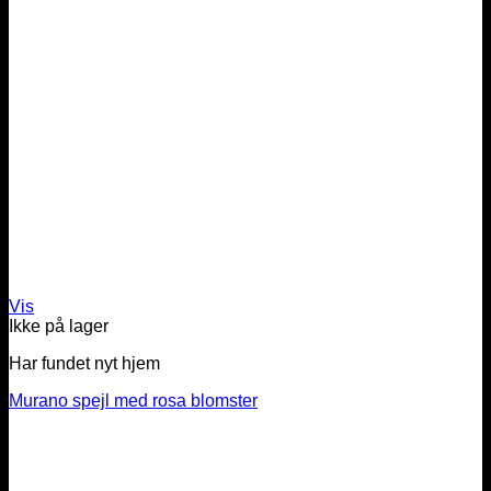
Vis
Ikke på lager
Har fundet nyt hjem
Murano spejl med rosa blomster