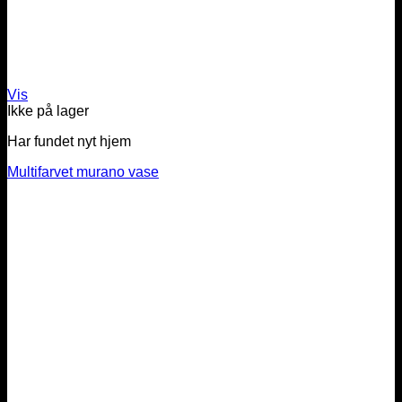
Vis
Ikke på lager
Har fundet nyt hjem
Multifarvet murano vase