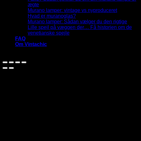
ægte
Murano lamper: vintage vs nyproduceret
Hvad er muranoglas?
Murano lamper: Sådan vælger du den rigtige
Lille spejl på væggen der… Få historien om de
venetianske spejle
FAQ
Om Vintachic