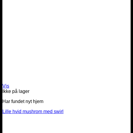
Vis
Ikke på lager
Har fundet nyt hjem
Lille hvid mushrom med swirl