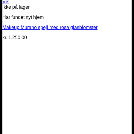
Vis
Ikke på lager
Har fundet nyt hjem
Makeup Murano spejl med rosa glasblomster
kr.
1.250,00