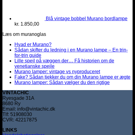
Blå vintage bobbel Murano bordlampe
kr.
1.850,00
Læs om muranoglas
Hvad er Murano?
Sådan skifter du ledning i en Murano lampe – En trin-
for-trin guide
Lille spejl på væggen der… Få historien om de
venetianske spejle
Murano lamper: vintage vs nyproduceret
Fake? Sådan tjekker du om din Murano lampe er ægte
Murano lamper: Sådan vælger du den rigtige
VINTACHIC
Ryesgade 31A
8680 Ry
Email: info@vintachic.dk
Tlf: 51908030
CVR: 42217875
LINKS