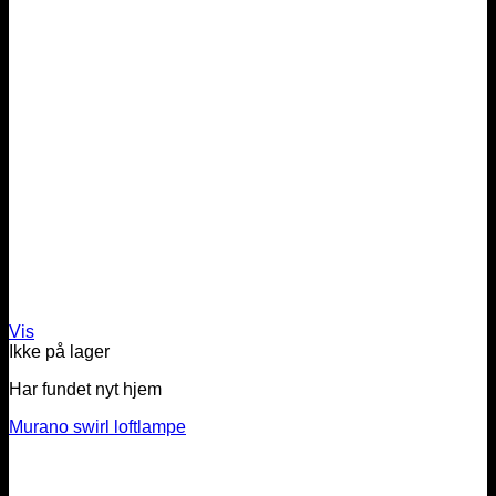
Vis
Ikke på lager
Har fundet nyt hjem
Murano swirl loftlampe