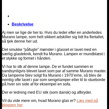
Beskrivelse
Aj men se lige de her to. Hvis du leder efter en anderledes
Murano lampe, som helt sikkert adskiller sig lidt fra flertallet,
så tjek denne her ud.
Det smukke “påfugle” mønster i glasset er lavet med en
særlig glasteknik, kendt fra Murano. Lampen er mundblæst i
et stykke og formet i hånden.
Vi har to stk af denne lampe. De er fundet sammen er
sandsynligvis blevet lavet som par af samme Murano master.
Da lamperne blev solgt fra Murano i 1970’erne, så blev de
nemlig ofte lavet i par som sengelamper eller til to stueborde
på hver sin side af for eksempel en sofa.
Der er ledning med EU stik (som dansk) og afbryder.
Vil du vide mere om, hvad Murano glas er?
Læs med på
bloggen her