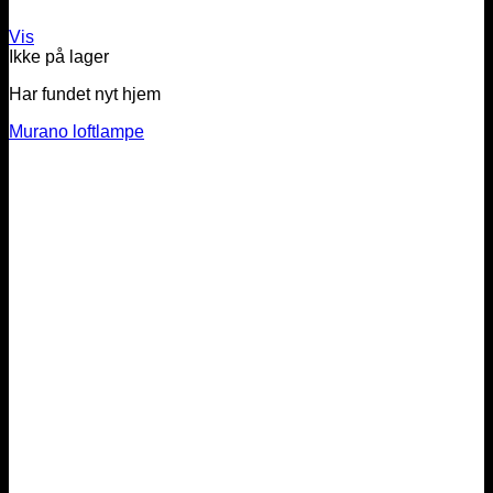
Vis
Ikke på lager
Har fundet nyt hjem
Murano loftlampe