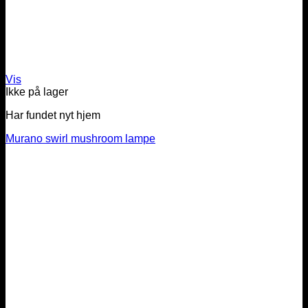
Vis
Ikke på lager
Har fundet nyt hjem
Murano swirl mushroom lampe