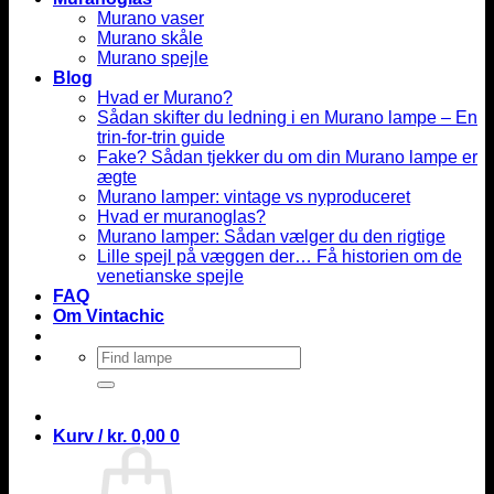
Murano vaser
Murano skåle
Murano spejle
Blog
Hvad er Murano?
Sådan skifter du ledning i en Murano lampe – En
trin-for-trin guide
Fake? Sådan tjekker du om din Murano lampe er
ægte
Murano lamper: vintage vs nyproduceret
Hvad er muranoglas?
Murano lamper: Sådan vælger du den rigtige
Lille spejl på væggen der… Få historien om de
venetianske spejle
FAQ
Om Vintachic
Søg
efter:
Kurv /
kr.
0,00
0