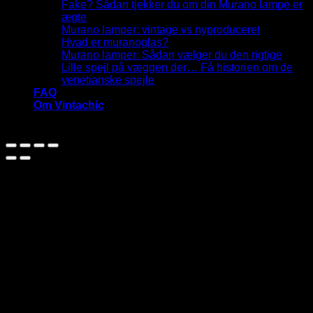
Fake? Sådan tjekker du om din Murano lampe er
ægte
Murano lamper: vintage vs nyproduceret
Hvad er muranoglas?
Murano lamper: Sådan vælger du den rigtige
Lille spejl på væggen der… Få historien om de
venetianske spejle
FAQ
Om Vintachic