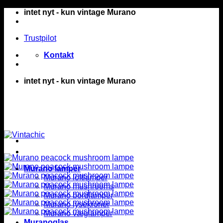
Fortsæt
intet nyt - kun vintage Murano
til
indhold
Trustpilot
Kontakt
intet nyt - kun vintage Murano
Murano lamper
Murano loftlamper
Murano mushrooms
Murano bordlamper
Murano lysekroner
Murano væglamper
Muranoglas