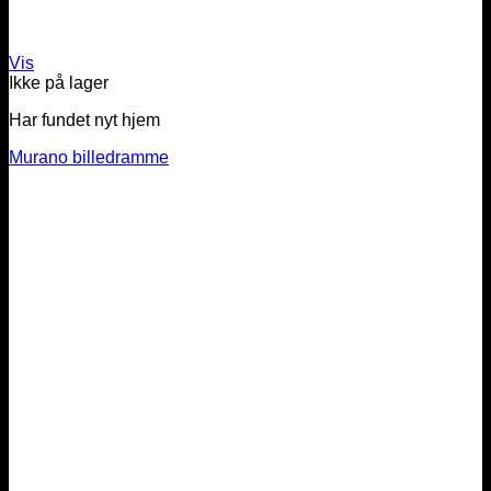
Vis
Ikke på lager
Har fundet nyt hjem
Murano billedramme