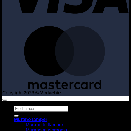
M
Copyright 2026 ©
Vintachic
Søg
efter:
Murano lamper
Murano loftlamper
Murano mushrooms