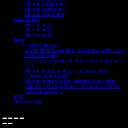
Murano bordlamper
Murano lysekroner
Murano væglamper
Muranoglas
Murano vaser
Murano skåle
Murano spejle
Blog
Hvad er Murano?
Sådan skifter du ledning i en Murano lampe – En
trin-for-trin guide
Fake? Sådan tjekker du om din Murano lampe er
ægte
Murano lamper: vintage vs nyproduceret
Hvad er muranoglas?
Murano lamper: Sådan vælger du den rigtige
Lille spejl på væggen der… Få historien om de
venetianske spejle
FAQ
Om Vintachic