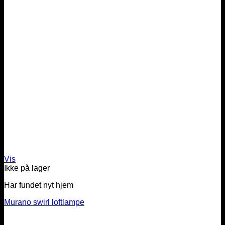
Vis
Ikke på lager
Har fundet nyt hjem
Murano swirl loftlampe