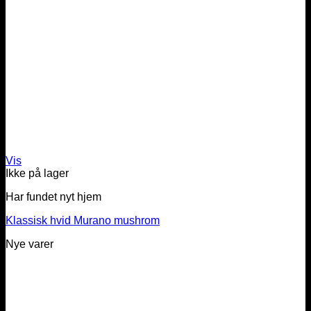
Vis
Ikke på lager
Har fundet nyt hjem
Klassisk hvid Murano mushrom
Nye varer