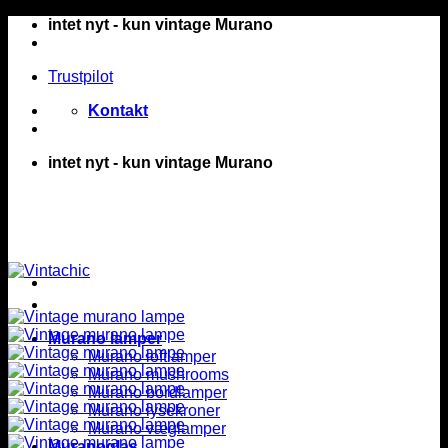
Fortsæt
intet nyt - kun vintage Murano
til
indhold
Trustpilot
Kontakt
intet nyt - kun vintage Murano
Murano lamper
Murano loftlamper
Murano mushrooms
Murano bordlamper
Murano lysekroner
Murano væglamper
Muranoglas