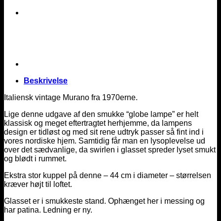
Beskrivelse
Italiensk vintage Murano fra 1970erne.
Lige denne udgave af den smukke “globe lampe” er helt
klassisk og meget eftertragtet herhjemme, da lampens
design er tidløst og med sit rene udtryk passer så fint ind i
vores nordiske hjem. Samtidig får man en lysoplevelse ud
over det sædvanlige, da swirlen i glasset spreder lyset smukt
og blødt i rummet.
Ekstra stor kuppel på denne – 44 cm i diameter – størrelsen
kræver højt til loftet.
Glasset er i smukkeste stand. Ophænget her i messing og
har patina. Ledning er ny.