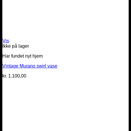
Vis
Ikke på lager
Har fundet nyt hjem
Vintage Murano swirl vase
kr.
1.100,00