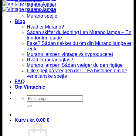
Murano vaser
Murano skåle
Murano spejle
Blog
Hvad er Murano?
Sådan skifter du ledning i en Murano lampe – En
trin-for-trin guide
Fake? Sådan tjekker du om din Murano lampe er
ægte
Murano lamper: vintage vs nyproduceret
Hvad er muranoglas?
Murano lamper: Sådan vælger du den rigtige
Lille spejl på væggen der… Få historien om de
venetianske spejle
FAQ
Om Vintachic
Søg
efter:
Kurv /
kr.
0,00
0