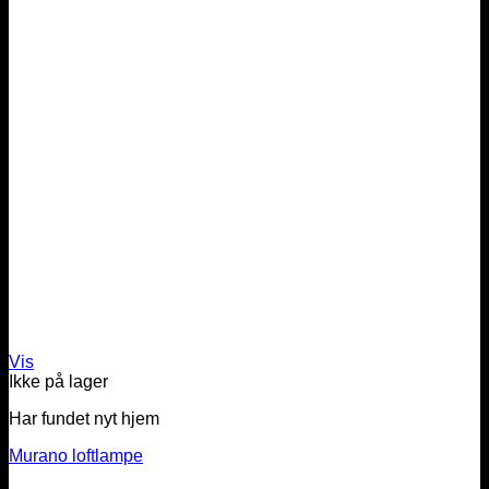
Vis
Ikke på lager
Har fundet nyt hjem
Murano loftlampe