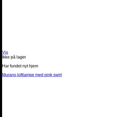
Vis
Ikke på lager
Har fundet nyt hjem
Murano loftlampe med pink swirl