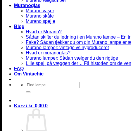
Murano væglamper
Muranoglas
Murano vaser
Murano skåle
Murano spejle
Blog
Hvad er Murano?
Sådan skifter du ledning i en Murano lampe – En tri
Fake? Sådan tjekker du om din Murano lampe er 
Murano lamper: vintage vs nyproduceret
Hvad er muranoglas?
Murano lamper: Sådan vælger du den rigtige
Lille spejl på væggen der… Få historien om de ven
FAQ
Om Vintachic
Søg
efter:
Kurv /
kr.
0,00
0