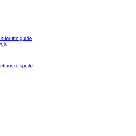
n-for-trin guide
ægte
etianske spejle