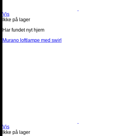
Vis
Ikke på lager
Har fundet nyt hjem
Murano loftlampe med swirl
Vis
Ikke på lager