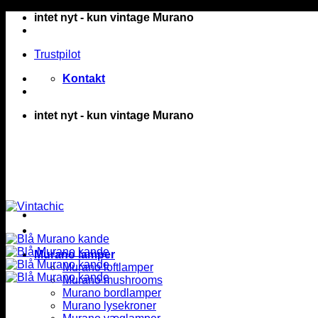
Fortsæt
intet nyt - kun vintage Murano
til
indhold
Trustpilot
Kontakt
intet nyt - kun vintage Murano
Murano lamper
Murano loftlamper
Murano mushrooms
Murano bordlamper
Murano lysekroner