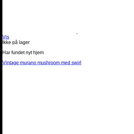
Vis
Ikke på lager
Har fundet nyt hjem
Vintage murano mushroom med swirl