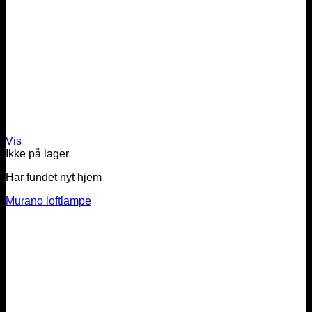
Vis
Ikke på lager
Har fundet nyt hjem
Murano loftlampe