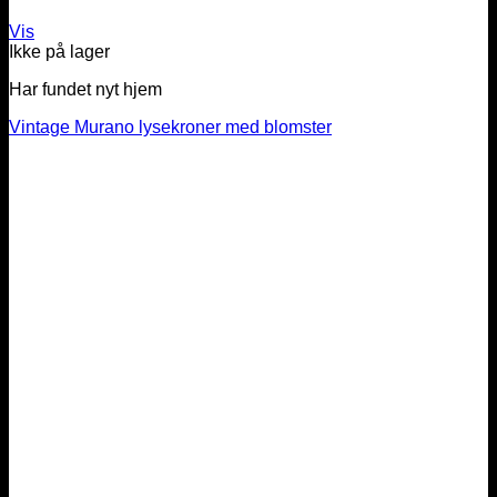
Vis
Ikke på lager
Har fundet nyt hjem
Vintage Murano lysekroner med blomster