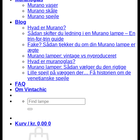
Murano vaser
Murano skåle
Murano spejle
Blog
Hvad er Murano?
Sådan skifter du ledning i en Murano lampe – En
trin-for-trin guide
Fake? Sådan tjekker du om din Murano lampe er
ægte
Murano lamper: vintage vs nyproduceret
Hvad er muranoglas?
Murano lamper: Sådan vælger du den rigtige
Lille spejl på væggen der… Få historien om de
venetianske spejle
FAQ
Om Vintachic
Søg
efter:
Kurv /
kr.
0,00
0