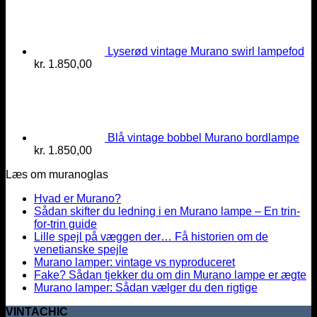
Lyserød vintage Murano swirl lampefod
kr.
1.850,00
Blå vintage bobbel Murano bordlampe
kr.
1.850,00
Læs om muranoglas
Hvad er Murano?
Sådan skifter du ledning i en Murano lampe – En trin-
for-trin guide
Lille spejl på væggen der… Få historien om de
venetianske spejle
Murano lamper: vintage vs nyproduceret
Fake? Sådan tjekker du om din Murano lampe er ægte
Murano lamper: Sådan vælger du den rigtige
VINTACHIC