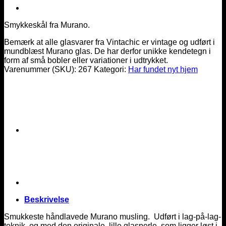
Smykkeskål fra Murano.
Bemærk at alle glasvarer fra Vintachic er vintage og udført i
mundblæst Murano glas. De har derfor unikke kendetegn i
form af små bobler eller variationer i udtrykket.
Varenummer (SKU):
267
Kategori:
Har fundet nyt hjem
Beskrivelse
Smukkeste håndlavede Murano musling. Udført i lag-på-lag-
teknik, og med den originale, lille glasperle, som ligger løst i