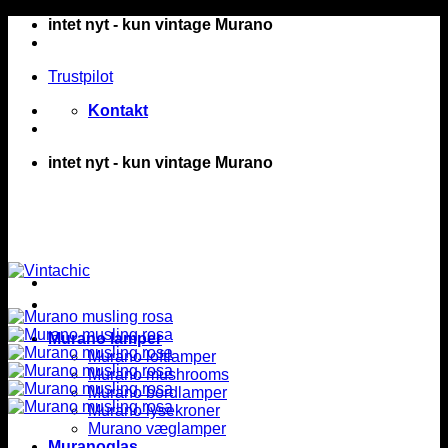
Fortsæt
intet nyt - kun vintage Murano
til
indhold
Trustpilot
Kontakt
intet nyt - kun vintage Murano
Murano lamper
Murano loftlamper
Murano mushrooms
Murano bordlamper
Murano lysekroner
Murano væglamper
Muranoglas