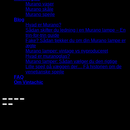
Murano vaser
Murano skåle
Murano spejle
Blog
Hvad er Murano?
Sådan skifter du ledning i en Murano lampe – En
trin-for-trin guide
Fake? Sådan tjekker du om din Murano lampe er
ægte
Murano lamper: vintage vs nyproduceret
Hvad er muranoglas?
Murano lamper: Sådan vælger du den rigtige
Lille spejl på væggen der… Få historien om de
venetianske spejle
FAQ
Om Vintachic