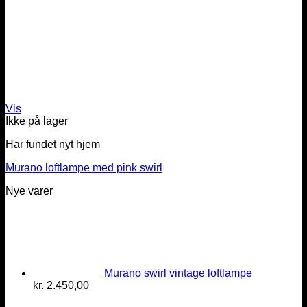
Vis
Ikke på lager
Har fundet nyt hjem
Murano loftlampe med pink swirl
Nye varer
Murano swirl vintage loftlampe
kr.
2.450,00