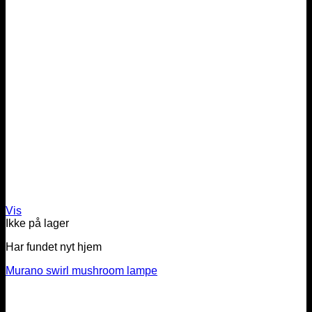
Vis
Ikke på lager
Har fundet nyt hjem
Murano swirl mushroom lampe