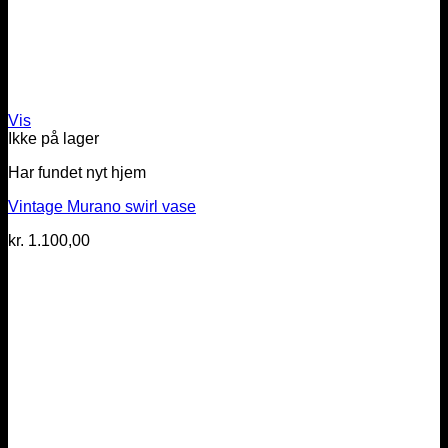
Vis
Ikke på lager
Har fundet nyt hjem
Vintage Murano swirl vase
kr.
1.100,00