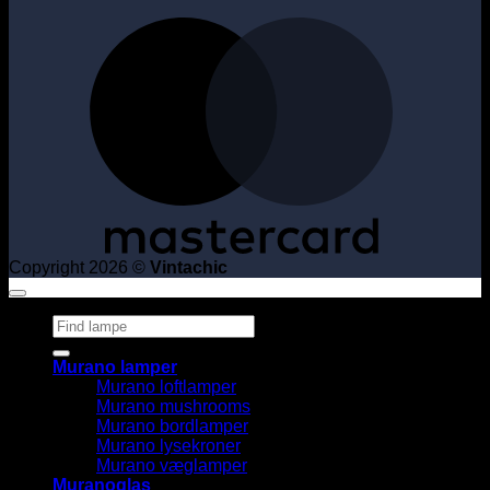
M
Copyright 2026 ©
Vintachic
Søg
efter:
Murano lamper
Murano loftlamper
Murano mushrooms
Murano bordlamper
Murano lysekroner
Murano væglamper
Muranoglas