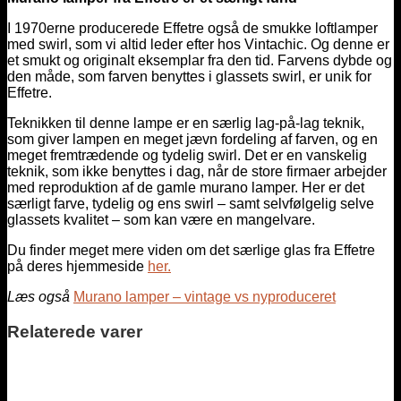
I 1970erne producerede Effetre også de smukke loftlamper
med swirl, som vi altid leder efter hos Vintachic. Og denne er
et smukt og originalt eksemplar fra den tid. Farvens dybde og
den måde, som farven benyttes i glassets swirl, er unik for
Effetre.
Teknikken til denne lampe er en særlig lag-på-lag teknik,
som giver lampen en meget jævn fordeling af farven, og en
meget fremtrædende og tydelig swirl. Det er en vanskelig
teknik, som ikke benyttes i dag, når de store firmaer arbejder
med reproduktion af de gamle murano lamper. Her er det
særligt farve, tydelig og ens swirl – samt selvfølgelig selve
glassets kvalitet – som kan være en mangelvare.
Du finder meget mere viden om det særlige glas fra Effetre
på deres hjemmeside
her.
Læs også
Murano lamper – vintage vs nyproduceret
Relaterede varer