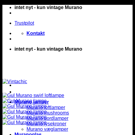
Fortsæt
intet nyt - kun vintage Murano
til
indhold
Trustpilot
Kontakt
intet nyt - kun vintage Murano
Murano lamper
Murano loftlamper
Murano mushrooms
Murano bordlamper
Murano lysekroner
Murano væglamper
Muranoglas