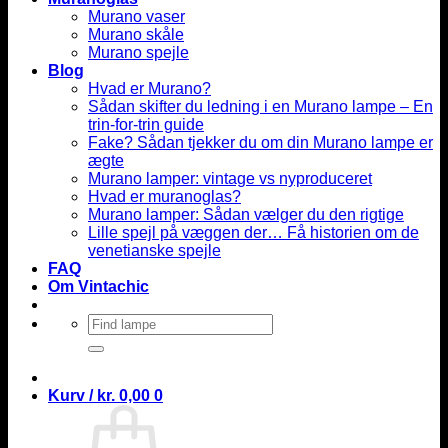
Murano vaser
Murano skåle
Murano spejle
Blog
Hvad er Murano?
Sådan skifter du ledning i en Murano lampe – En
trin-for-trin guide
Fake? Sådan tjekker du om din Murano lampe er
ægte
Murano lamper: vintage vs nyproduceret
Hvad er muranoglas?
Murano lamper: Sådan vælger du den rigtige
Lille spejl på væggen der… Få historien om de
venetianske spejle
FAQ
Om Vintachic
Søg
efter:
Kurv /
kr.
0,00
0