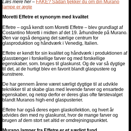
Læs mere her –
FAKE? Sådan tjekker du om din Murano
lampe er ægte
Moretti Effetre et synonym med kvalitet
Effetre – også kendt som Moretti Effetre – blev grundlagt af
Costantino Moretti i midten af det 19. århundrede på Murano.
Øen var også dengang det særlige centrum for
glasproduktion og håndværk i Venedig, Italien.
Effetre er kendt for sin kvalitet og håndværk i produktionen af
glasstænger i forskellige farver og med forskellige
egenskaber, som. bruges til glaskunst. Og de var så dygtige
til det, at de hurtigt blev en favorit blandt glaspustere og
kunstnere.
De har gennem årene været særligt dygtige til at udvikle
teknikker til at skabe glas med levende farver og ensartede
egenskaber, og netop derfor er deres glas ofte førstevalget
blandt Muranos high-end glaspusterier.
Effetre har også deres egen glaskollektion, og hvert år
udvides den med ny glaskunst, hvor de mange farver og
brugen af dem stort set altid er omdrejningspunktet.
Murano lamper fra Effetre er et særligt fund