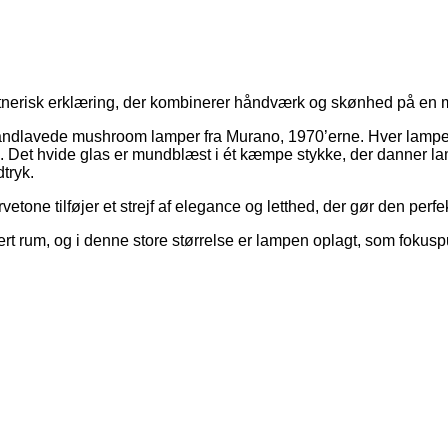
tnerisk erklæring, der kombinerer håndværk og skønhed på en måd
ndlavede mushroom lamper fra Murano, 1970’erne. Hver lampe er
ykke. Det hvide glas er mundblæst i ét kæmpe stykke, der danne
tryk.
one tilføjer et strejf af elegance og letthed, der gør den perfe
rt rum, og i denne store størrelse er lampen oplagt, som fokuspu