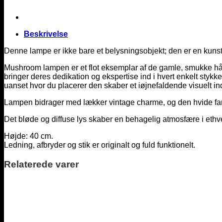
Beskrivelse
Denne lampe er ikke bare et belysningsobjekt; den er en kuns
Mushroom lampen er et flot eksemplar af de gamle, smukke hå
bringer deres dedikation og ekspertise ind i hvert enkelt st
uanset hvor du placerer den skaber et iøjnefaldende visuelt ind
Lampen bidrager med lækker vintage charme, og den hvide farvet
Det bløde og diffuse lys skaber en behagelig atmosfære i ethve
Højde: 40 cm.
Ledning, afbryder og stik er originalt og fuld funktionelt.
Relaterede varer