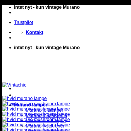
Fortsæt
intet nyt - kun vintage Murano
til
indhold
Trustpilot
Kontakt
intet nyt - kun vintage Murano
Murano lamper
Murano loftlamper
Murano mushrooms
Murano bordlamper
Murano lysekroner