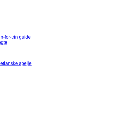
n-for-trin guide
ægte
etianske spejle