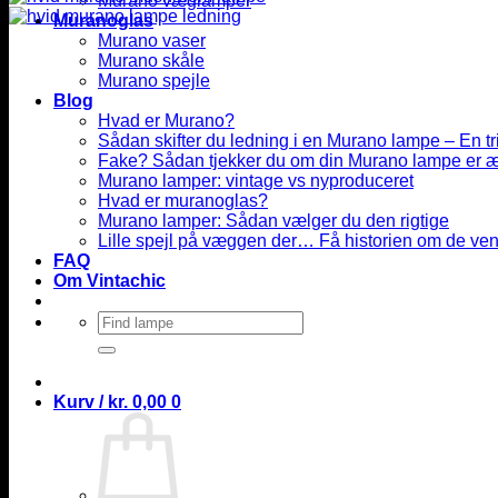
Murano væglamper
Muranoglas
Murano vaser
Murano skåle
Murano spejle
Blog
Hvad er Murano?
Sådan skifter du ledning i en Murano lampe – En tri
Fake? Sådan tjekker du om din Murano lampe er 
Murano lamper: vintage vs nyproduceret
Hvad er muranoglas?
Murano lamper: Sådan vælger du den rigtige
Lille spejl på væggen der… Få historien om de ven
FAQ
Om Vintachic
Søg
efter:
Kurv /
kr.
0,00
0