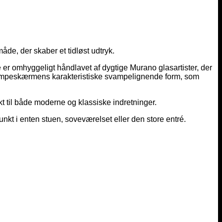
e, der skaber et tidløst udtryk.
 omhyggeligt håndlavet af dygtige Murano glasartister, der
r lampeskærmens karakteristiske svampelignende form, som
kt til både moderne og klassiske indretninger.
nkt i enten stuen, soveværelset eller den store entré.